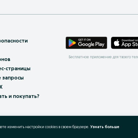
зопасности
Бесплатное приложение для твоего те
онов
ес-страницы
 запросы
X
ать и покупать?
жете изменить настройки cookies в своeм браузере.
Узнать больше