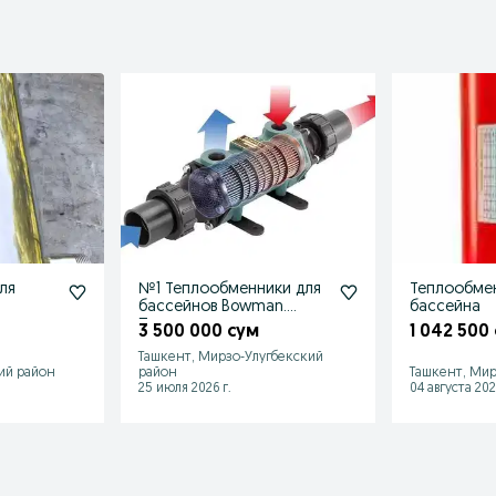
ля
№1 Теплообменники для
Теплообмен
бассейнов Bowman.
бассейна
Производство
3 500 000 сум
1 042 500
Великобритания.
Ташкент, Мирзо-Улугбекский
ий район
район
Ташкент, Мир
25 июля 2026 г.
04 августа 202