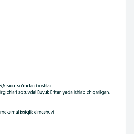
 – 3,5 млн. so‘mdan boshlab
irgichlari sotuvda! Buyuk Britaniyada ishlab chiqarilgan.
 maksimal issiqlik almashuvi