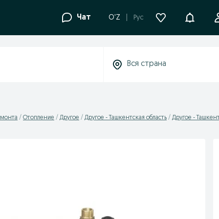
Уведомле
Чат
O'Z
Рус
емонта
Отопление
Другое
Другое - Ташкентская область
Другое - Ташкен