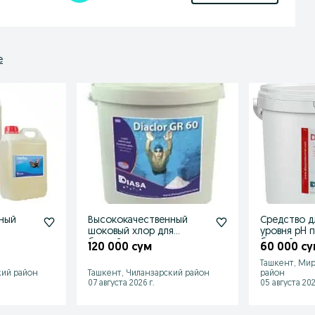
е
ный
Высококачественный
Средство д
шоковый хлор для
уровня pH 
ости в
бассейнов.
бассейнов.
120 000 сум
60 000 су
Производство Испании
Ташкент, Мир
кий район
Ташкент, Чиланзарский район
район
07 августа 2026 г.
05 августа 202