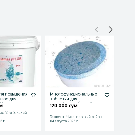
ля повышения
Многофункциональные
Сред
плюс для
таблетки для
уровн
 Испания.
дезинфекции бассейнов
бассе
м
120 000 сум
60 0
5 в 1. Испания
зо-Улугбекский
Ташке
Ташкент, Чиланзарский район
район
6 г.
04 августа 2026 г.
04 авгу