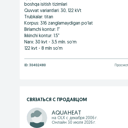
boshqa isitish tizimlari
Quvvat variantlari: 30, 122 kVt
Trubkalar: titan
Korpus: 316 zanglamaydigan po‘lat
Birlamchi kontur: 1"
Ikkinchi kontur: 1.5"
Narx: 30 kvt - 3,5 mln. so‘m
122 kvt - 8 mln so'm
ID:
30402480
Просмот
СВЯЗАТЬСЯ С ПРОДАВЦОМ
AQUAHEAT
на OLX с
декабря 2006 г.
Онлайн 30 июля 2026 г.