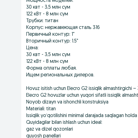
Мощность моделей:
30 квт - 3,5 млн сум
122 кВт - 8 млн сум
Трубки: титан
Корпус: нержавеющая сталь 316
Первичный контур: 1"
Вторичный контур: 1.5"
Цена:
30 квт - 3,5 млн сум
122 кВт - 8 млн сум
Форма оплаты любая.
Ищем региональных дилеров.
Hovuz isitish uchun Elecro G2 issiqlik almashtirgichi
Elecro G2 hovuzlar uchun yuqori sifatli issiqlik almasht
Noyob dizayn va ishonchli konstruksiya
Materiali: titan
Issiqlik yo‘qotilishini minimal darajada saqlagan holda
Quyidagilar bilan ishlash uchun ideal:
gaz va dizel qozonlari
quyosh panellari