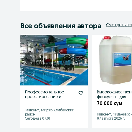
Все объявления автора
Смотреть вс
Профессиональное
Высококачествен
проектирование и
флокулянт для
строительство
устранения мутн
70 000 сум
бассейнов и СПА.
бассейнах
Ташкент, Мирзо-Улугбекский
район
Ташкент, Чиланзарс
Сегодня в 07:01
07 августа 2026 г.