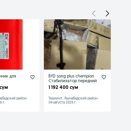
ник для
BYD song plus chempion
Тепл
Стабилизатор передний
плас
2 год
 сум
1 192 400 сум
1 75
абадский район
Ташкент, Яшнабадский район
Ташке
6 г.
04 августа 2026 г.
17 июля