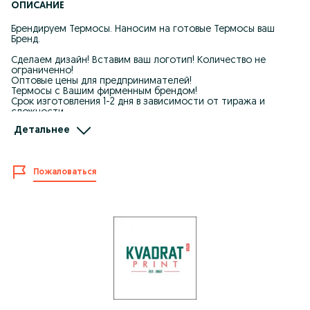
ОПИСАНИЕ
Брендируем Термосы. Наносим на готовые Термосы ваш
Бренд.
Сделаем дизайн! Вставим ваш логотип! Количество не
ограниченно!
Оптовые цены для предпринимателей!
Термосы с Вашим фирменным брендом!
Срок изготовления 1-2 дня в зависимости от тиража и
сложности.
Детальнее
Оплата за наличный расчёт, по карте (Click, Payme, Apelsin) и
перечислением.
За спиной более 10 летний опыт в сфере полиграфии и
медиа.
Пожаловаться
Наш адрес: (Тузель) Крестик.
Работаем в режиме онлайн , офлайн 09.00-21.00
Есть доставка по городе Ташкент бесплатно
Свяжитесь с нами для обсуждения заказа:
+998941584777
Яшнабадский район, ул. Тузель (Крестик)