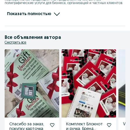
полиграфические услуги для бизнеса, организаций и частных клиентов.

Наша компания выполняет полный цикл работ: от разработки дизайна 
до готовой печатной продукции. Используем современное 
Показать полностью
оборудование и качественные материалы, что позволяет гарантировать 
высокое качество печати и быстрые сроки выполнения заказов.
Все объявления автора
Смотреть все
Спасибо за заказ,
Комплект Блокнот
Vis
покупку карточка
и ручка. Бренд