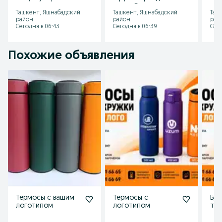
ручка. Бренд
Ташкент, Яшнабадский
Ташкент, Яшнабадский
Таш
блокнот.
район
район
рай
Сегодня в 06:43
Сегодня в 06:39
Сего
Похожие объявления
Термосы с вашим
Термосы с
Бре
логотипом
логотипом
те