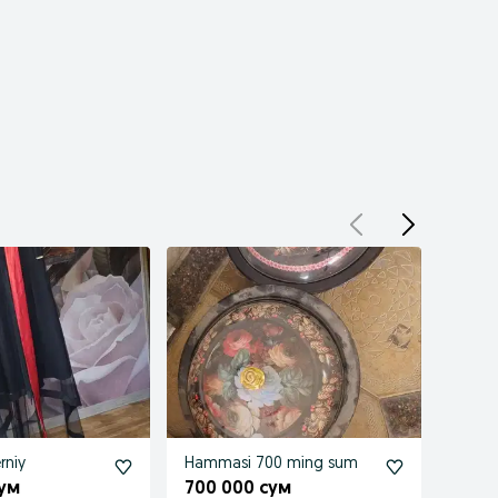
rniy
Hammasi 700 ming sum
Ruchn
gullar
сум
700 000 сум