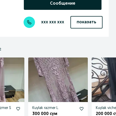
Сообщение
xxx xxx xxx
показать
е
azmer S
Kuylak razmer L.
Kuylak viche
300 000 сум
200 000 