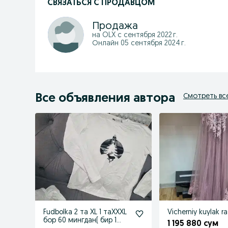
СВЯЗАТЬСЯ С ПРОДАВЦОМ
Продажа
на OLX с
сентября 2022 г.
Онлайн 05 сентября 2024 г.
Все объявления автора
Смотреть вс
Fudbolka 2 та XL 1 таXXXL
Vicherniy kuylak r
бор 60 мингдан( бир 1
1 195 880 сум