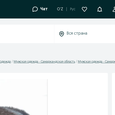
Уведомле
Чат
O'Z
Рус
 одежда
Мужская одежда - Самаркандская область
Мужская одежда - Самар