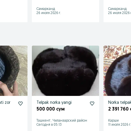
Самарканд
Самарканд
26 июля 2026 г.
26 июля 2026 г
ti zor
Telpak norka yangi
Norka telpak
500 000 сум
2 391 760
Ташкент, Чиланзарский район
Карши
Сегодня в 05:13
11 июля 2026 г