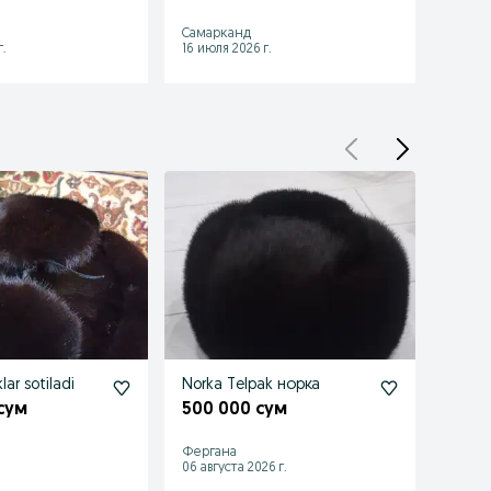
2 39
Самарканд
Самар
.
16 июля 2026 г.
15 июл
lar sotiladi
Norka Telpak норка
Telpa
 сум
500 000 сум
200 
Фергана
Ташке
.
06 августа 2026 г.
20 июл