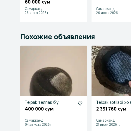
соа
60 000 сум
Самарканд
Самарканд
26 июля 2026 г.
26 июля 2026 г.
Похожие объявления
Telpak телпак б.у
Telpak sotiladi xola
400 000 сум
2 391 760 сум
Самарканд
Самарканд
04 августа 2026 г.
21 июля 2026 г.