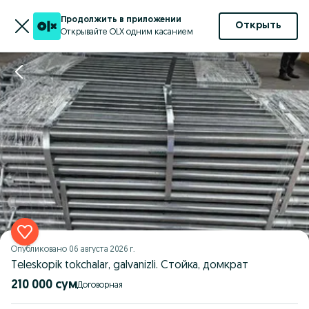
Продолжить в приложении
Открыть
Открывайте OLX одним касанием
Опубликовано
06 августа 2026 г.
Teleskopik tokchalar, galvanizli. Стойка, домкрат
210 000 сум
Договорная