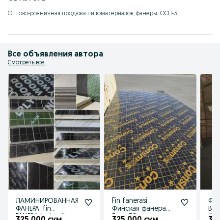
Оптово-розничная продажа пиломатериалов, фанеры, ОСП-3
Все объявления автора
Смотреть все
ЛАМИНИРОВАННАЯ
Fin fanerasi
Фин
ФАНЕРА, fin
Финская фанера
Вла
FANERAsi, ulgurji
3мм-30
Ла