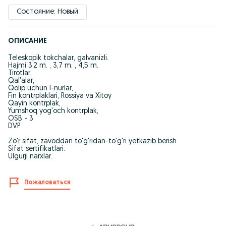
Состояние: Новый
ОПИСАНИЕ
Teleskopik tokchalar, galvanizli.
Hajmi 3,2 m. , 3,7 m. , 4,5 m.
Tirotlar,
Qal'alar,
Qolip uchun I-nurlar,
Fin kontrplaklari, Rossiya va Xitoy
Qayin kontrplak,
Yumshoq yog'och kontrplak,
OSB - 3
DVP
Zo'r sifat, zavoddan to'g'ridan-to'g'ri yetkazib berish
Sifat sertifikatlari.
Ulgurji narxlar.
Пожаловаться