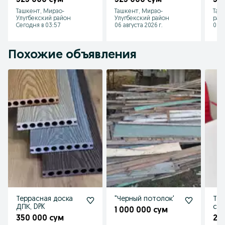
325 000 сум
325 000 сум
32
narxlar,OSB 3
мм,1220х2440,OSB-
ОС
Ташкент, Мирзо-
Ташкент, Мирзо-
Таш
3,1250х2500
Сто
Улугбекский район
Улугбекский район
рай
Сегодня в 03:57
06 августа 2026 г.
06 а
Похожие объявления
Террасная доска
"Черный потолок'
Тел
ДПК, DPK
сто
1 000 000 сум
мех
350 000 сум
28