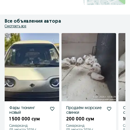
Все объявления автора
Смотреть все
Фары тюнинг
Продаём морские
Оп
новый
свинки
сви
1 500 000 сум
200 000 сум
10
Самарканд
Самарканд
Сам