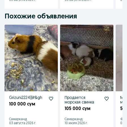
05 августа 2026 г.
05 августа 2026 г.
05 а
Похожие объявления
Grizuni2224)(₽&gh
Продается
Мор
морская свинка
мал
100 000 сум
105 000 сум
50
Самарканд
Самарканд
Фер
03 августа 2026 г.
10 июля 2026 г.
06 а