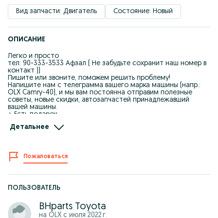
Вид запчасти: Двигатель
Состояние: Новый
ОПИСАНИЕ
Легко и просто
тел: 90-333-3533 Афзал ( Не забудьте сохранит наш номер в
контакт ))
Пишите или звоните, поможем решить проблему!
Напишите нам с телеграмма вашего марка машины (напр.:
OLX Camry-40), и мы вам постоянна отправим полезные
советы, новые скидки, автозапчастей принадлежавший
вашей машины.
+ Есть подарок
ВАЖНО: Где бы не купили (от нас или в другом месте)
Детальнее
остерегайтесь подделок, есть и копии запчастей.
ВОЗВРАТ ТОВАРА БЕЗ ПРОБЛЕМ: вернем деньги (или поменяем)
если заводской брак или не подходящий к вашей машины (не
испорченном виде в течение 7 дней)
Пожаловаться
ГАРАНТИЯ ЛУЧШЕЙ ЦЕНЫ: найдёте дешевле - вернем разницу
(должен быт такой же бренд, который купили от нас, с
дешёвыми временными брендами не сравниваем, сравнит
цены магазинами Ташкента, в течение 5 дней, если хотите
участвовать в этой акции обязательно сообщите нам,
ПОЛЬЗОВАТЕЛЬ
регистрируем)
О нас:
BHparts Toyota
на OLX с
июля 2022 г.
Большой опыт в этом сфере (20лет)