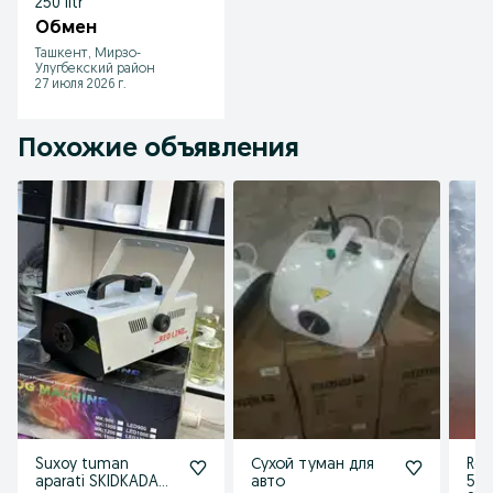
250 litr
Обмен
Ташкент, Мирзо-
Улугбекский район
27 июля 2026 г.
Похожие объявления
Suxoy tuman
Сухой туман для
Red
aparati SKIDKADA
авто
5g 