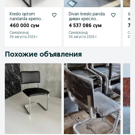
Kreslo optom
Divan kreslo panda.
Jurn
narxlarda крело
диван кресло
жу
оптовый цена
панда
сто
460 000 сум
4 537 086 сум
71
opt
Самарканд
Самарканд
Сам
06 августа 2026 г.
06 августа 2026 г.
06 а
Похожие объявления