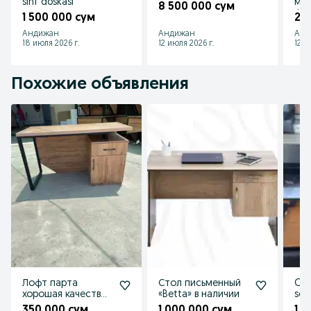
sinf doskasi
мат
8 500 000 сум
ФАН
1 500 000 сум
20
Андижан
Андижан
Анд
18 июля 2026 г.
12 июля 2026 г.
12 и
Похожие объявления
Лофт парта
Стол письменный
Ofi
хорошая качество
«Betta» в наличии
sot
гарантия есть
350 000 сум
1 000 000 сум
1 