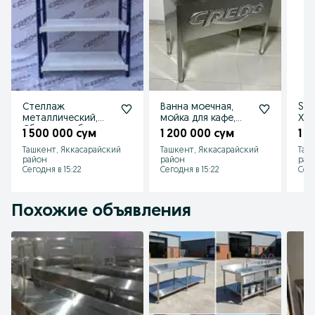
Стеллаж
Ванна моечная,
Stel
металлический,
мойка для кафе,
Хр
Сборно разборные
ресторан,
ст
1 500 000 сум
1 200 000 сум
1 
стеллажи. Stellaj
фастфуд. Moyka,
Ташкент, Яккасарайский
Ташкент, Яккасарайский
Таш
vanna
район
район
рай
Сегодня в 15:22
Сегодня в 15:22
Сего
Похожие объявления