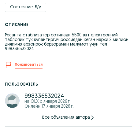
Состояние: Б/у
ОПИСАНИЕ
Ресанта стаблизатор сотилади 5500 ват електронний
таблолик тук купайтиргич россиядан кеган нархи 2 милион
дияпмиз арзонрок бервораман малумот учун тел
998336532024
Пожаловаться
ПОЛЬЗОВАТЕЛЬ
998336532024
на OLX с
января 2026 г.
Онлайн 17 января 2026 г.
Все объявления автора