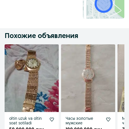
Похожие объявления
oltin uzuk va oltin
Часы золотые
Му
soat sotiladi
мужские
часы
soa