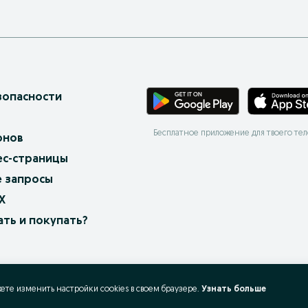
зопасности
Бесплатное приложение для твоего те
онов
ес-страницы
 запросы
X
ать и покупать?
жете изменить настройки cookies в своeм браузере.
Узнать больше