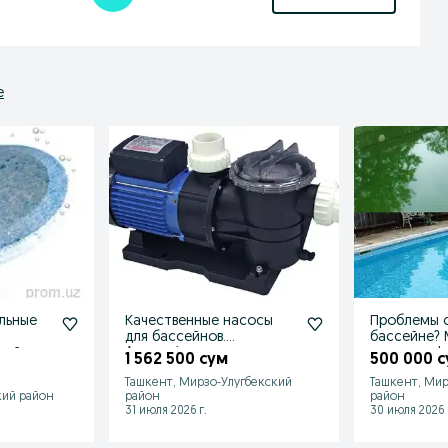
е
льные
Качественные насосы
Проблемы с
для бассейнов.
бассейне? 
сейнов
Aquaswim.
их решить!
1 562 500 сум
500 000 
Ташкент, Мирзо-Улугбекский
Ташкент, Мир
кий район
район
район
31 июля 2026 г.
30 июля 2026 