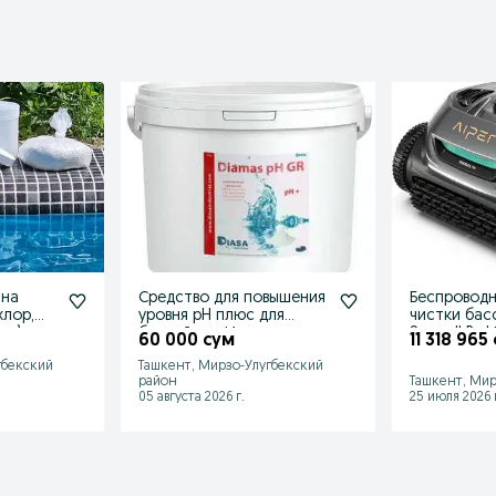
йна
Средство для повышения
Беспроводн
хлор,
уровня pH плюс для
чистки бас
us)
бассейнов. Испания.
Seagull Pro!
60 000 сум
11 318 965
гбекский
Ташкент, Мирзо-Улугбекский
район
Ташкент, Мир
05 августа 2026 г.
25 июля 2026 г