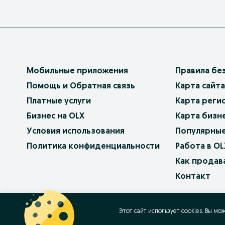
Мобильные приложения
Правила бе
Помощь и Обратная связь
Карта сайта
Платные услуги
Карта реги
Бизнес на OLX
Карта бизн
Условия использования
Популярные
Политика конфиденциальности
Работа в OL
Как продав
Контакт
OLX.bg
OLX.pl
OLX.ro
OLX.ua
OLX.pt
Этот сайт использует cookies. Вы мо