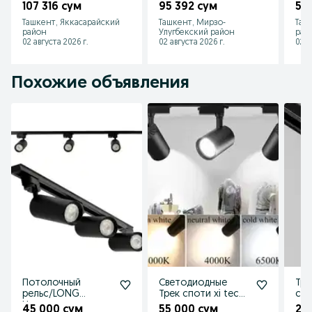
встраиваемый с
подсветка 120
точ
107 316 сум
95 392 сум
59
подсветкой parda
diods/m lenta
Hei
Ташкент, Яккасарайский
Ташкент, Мирзо-
Таш
karnizi
yoritgichli.
uch
район
Улугбекский район
рай
02 августа 2026 г.
02 августа 2026 г.
02 а
Похожие объявления
Потолочный
Светодиодные
Тре
рельс/LONG
Трек споти xi tech
све
Направляющая +
светильники
45 000 сум
55 000 сум
25