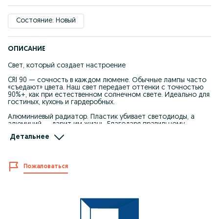
Состояние: Новый
ОПИСАНИЕ
Свет, который создает настроение
CRI 90 — сочность в каждом люмене. Обычные лампы часто
«съедают» цвета. Наш свет передает оттенки с точностью
90%+, как при естественном солнечном свете. Идеально для
гостиных, кухонь и гардеробных.
Алюминиевый радиатор. Пластик убивает светодиоды, а
алюминий — дарит им жизнь. Благодаря правильному
теплоотводу, диоды OSRAM не деградируют и не тускнеют
Детальнее
со временем.
Безопасность 48V. Современный стандарт для магнитных
систем.
Пожаловаться
Минимализм в деталях, совершенство в исполнении. Эти
цилиндрические светильники — не просто источник света, а
финальный штрих вашего интерьера.
Магия акцентов: Направьте свет туда, где он нужен именно
сейчас.