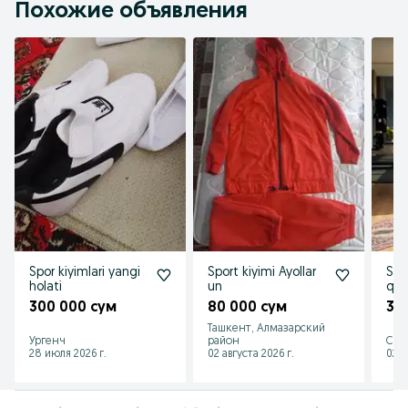
Похожие объявления
Spor kiyimlari yangi
Sport kiyimi Ayollar
Spo
holati
un
qom
qila
300 000 сум
80 000 сум
30
cho
Ташкент, Алмазарский
Ургенч
район
Сыр
28 июля 2026 г.
02 августа 2026 г.
02 а