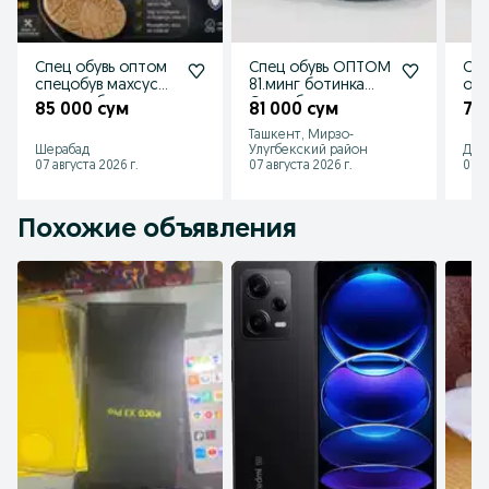
Спец обувь оптом
Спец обувь ОПТОМ
Спе
спецобув махсус
81.минг ботинка
опт
иш учун ботинки
Спецобувь
сап
85 000 сум
81 000 сум
79
сапоги
Ташкент, Мирзо-
Шерабад
Улугбекский район
Джи
07 августа 2026 г.
07 августа 2026 г.
07 а
Похожие объявления