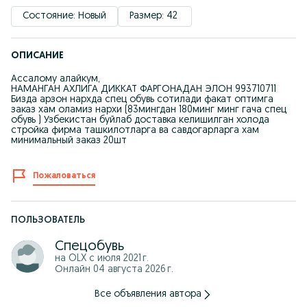
Состояние: Новый
Размер: 42 
ОПИСАНИЕ
Ассалому алайкум,
НАМАНГАН АХЛИГА ДИККАТ ФАРГОНАДАН ЭЛОН 993710711
Бизда арзон нархда спец обувь сотилади факат оптимга
заказ хам оламиз нархи (83мингдан 180минг минг гача спец
обувь ) Узбекистан буйлаб доставка келишилган холода
стройка фирма ташкилотларга ва савдогарларга хам
минимальный заказ 20шт
Пожаловаться
ПОЛЬЗОВАТЕЛЬ
Спецобувь
на OLX с
июля 2021 г.
Онлайн 04 августа 2026 г.
Все объявления автора