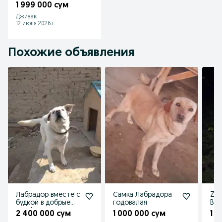
1 999 000 сум
Джизак
12 июля 2026 г.
Похожие объявления
Лабрадор вместе с
Самка Лабрадора
Zot
будкой в добрые
годовалая
Bab
руки!
2 400 000 сум
1 000 000 сум
1 1