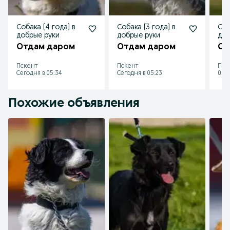
Собака (4 года) в
Собака (3 года) в
Соб
добрые руки
добрые руки
доб
Отдам даром
Отдам даром
От
Пскент
Пскент
Пск
Сегодня в 05:34
Сегодня в 05:23
06 а
Похожие объявления