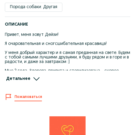
Порода собаки: Другая
ОПИСАНИЕ
Привет, меня зовут Дейзи!
Я очаровательная и сногсшибательная красавица!
У меня добрый характер и я самая преданная на свете. Будем
с тобой самыми лучшими друзьями, я буду рядом и в горе и в
радости, и даже за завтраком :)
Мне 2 года. Здорова, привита и стерилизована - скорее
забирай меня!
Детальнее
Еще звонить можно сюда: (33) 008 06 13 Шарлотта
Хочешь меня взять, но не можешь? Стань моим Опекуном =('
Пожаловаться
.')=