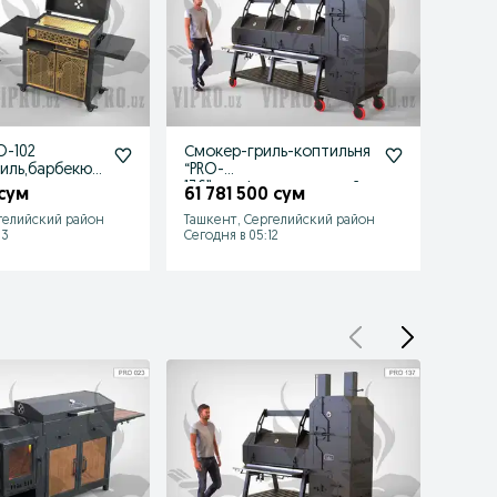
O-102
Смокер-гриль-коптильня
Обли
иль,барбекю,к
“PRO-
«Ливе
136”,профессиональный
бани,
 сум
61 781 500 сум
4 06
смокер,мангал
ведро
гелийский район
Ташкент, Сергелийский район
Ташке
13
Сегодня в 05:12
Сегодн