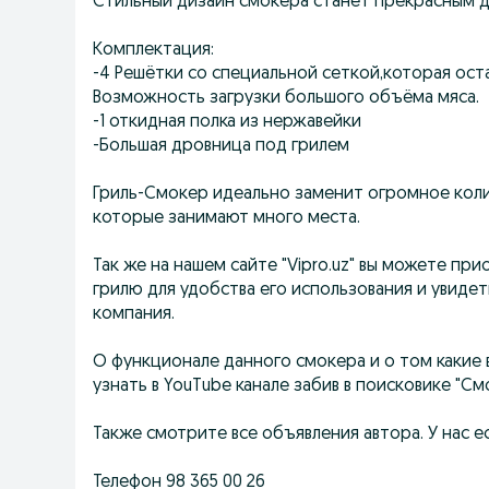
Стильный дизайн смокера станет прекрасным д
Комплектация:
-4 Решётки со специальной сеткой,которая ост
Возможность загрузки большого объёма мяса.
-1 откидная полка из нержавейки
-Большая дровница под грилем
Гриль-Смокер идеально заменит огромное колич
которые занимают много места.
Так же на нашем сайте "Vipro.uz" вы можете п
грилю для удобства его использования и увиде
компания.
О функционале данного смокера и о том какие
узнать в YouTube канале забив в поисковике "См
Также смотрите все объявления автора. У нас 
Телефон 98 365 00 26