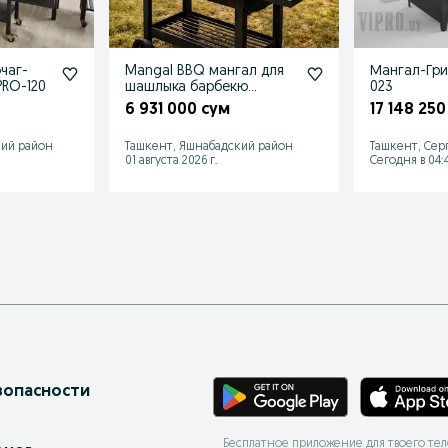
чаг-
Mangal BBQ мангал для
Мангал-Гри
PRO-120
шашлыка барбекю
023
шашлычница смокер
6 931 000 сум
17 148 250
гриль
кий район
Ташкент, Яшнабадский район
Ташкент, Сер
01 августа 2026 г.
Сегодня в 04:
зопасности
Бесплатное приложение для твоего те