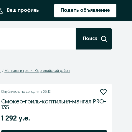
ния
Ваш профиль
Подать объявление
Поиск
т
Мангалы и грили - Сергелийский район
Опубликовано
сегодня в 05:12
Смокер-гриль-коптильня-мангал PRO-
135
1 292 у.е.