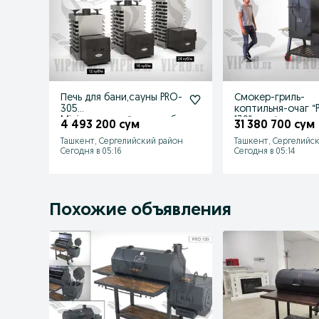
Печь для бани,сауны PRO-
Смокер-гриль-
305
коптильня-очаг “
Mini,печка,котёл,сауна,ба
139”,профессион
4 493 200 сум
31 380 700 сум
ня
устройство
Ташкент, Сергелийский район
Ташкент, Сергелийс
Сегодня в 05:16
Сегодня в 05:14
Похожие объявления