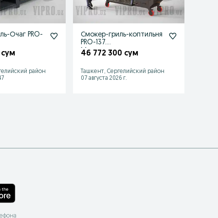
ль-Очаг PRO-
Смокер-гриль-коптильня
Дачн
PRO-137.
шашл
Мангал,кура,камера
очаг 
 сум
46 772 300 сум
5 60
копчения
смок
гелийский район
Ташкент, Сергелийский район
Ташке
47
07 августа 2026 г.
07 авгу
лефона