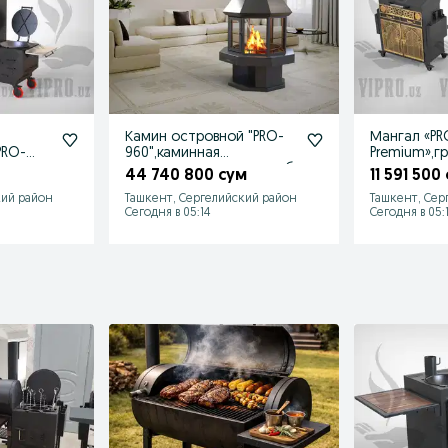
Камин островной "PRO-
Мангал «PR
PRO-
960",каминная
Premium»,гр
альное
топка,печь,отопление,об
ура,очаг
44 740 800 сум
11 591 500
огрев
кий район
Ташкент, Сергелийский район
Ташкент, Сер
Сегодня в 05:14
Сегодня в 05: