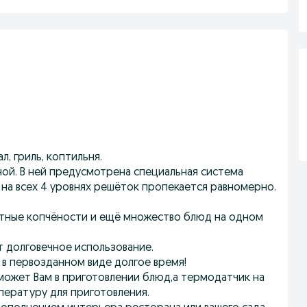
л, гpиль, коптильня.
ой. В ней предусмотрена специальная система
 на всех 4 уровнях решёток пропекается равномерно.
атные копчёности и ещё множество блюд на одном
т долговечное использование.
в первозданном виде долгое время!
ожет Вам в приготовлении блюд,а термодатчик на
ературу для приготовления.