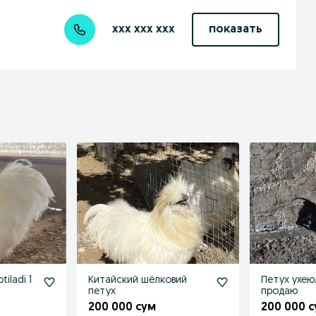
xxx xxx xxx
показать
tiladi 1
Китайский шёлковий
Петух ухею
петух
продаю
200 000 сум
200 000 