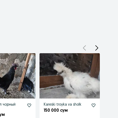
л чорный
Kareski troyka va sholk
1+1 sh
sotuv
150 000 сум
сум
1 371