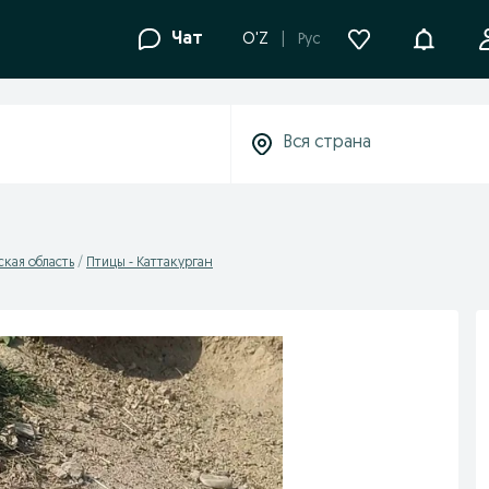
Уведомле
Чат
O'Z
Рус
ская область
Птицы - Каттакурган