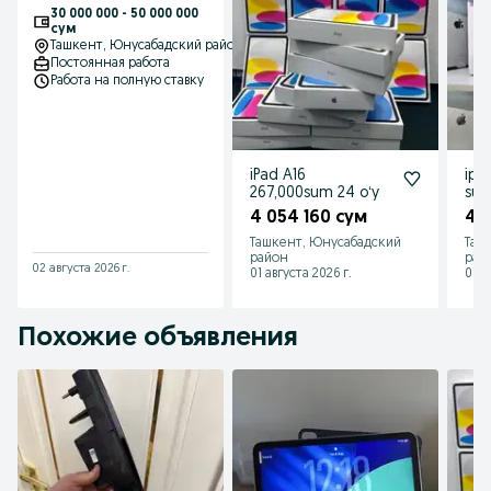
kompaniyasiga TOP-
30 000 000 - 50 000 000
MENEJER
сум
Ташкент
, Юнусабадский район
Постоянная работа
Работа на полную ставку
iPad A16
ipa
267,000sum 24 oʻy
sum
4 054 160 сум
4 
Ташкент, Юнусабадский
Таш
район
рай
02 августа 2026 г.
01 августа 2026 г.
01 а
Похожие объявления