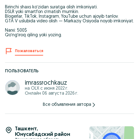
Birinchi shaxs ko‘zidan suratga olish imkoniyati.
DSLR yoki smartfon o‘rnatish mumkin.
Blogerlar, TikTok, Instagram, YouTube uchun ajoyib tanlov.
GTA V uslubida video olish — Markaziy Osiyoda noyob imkoniyat.
Narxi: 500$
Qo‘ng‘iroq qiling yoki yozing.
Пожаловаться
ПОЛЬЗОВАТЕЛЬ
imrassrochkauz
на OLX с
июня 2022 г.
Онлайн 06 августа 2026 г.
Все объявления автора
Ташкент
,
Юнусабадский район