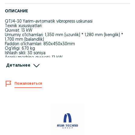
ОПИСАНИЕ
QTJ4-30 Yarim-avtomatik vibropress uskunasi
Texnik xususiyatlari:
Quvvat: 13 kW
Umumiy o'lchamlari: 1,350 mm (uzunlik) * 1,280 mm (kenglik) *
1,700 mm (balandlik)
Paddon o'lchamlari: 850x450x30mm
Og'irligi: 670 kg
Ishlash sikli: 30 soniya
Asosiy mashina quvvati: 12 kW
Mikser modeli: JW400
Детальнее
Transport qadoqlash turi: Standart
Volt: 380V
Ishlab chiqarish imkoniyatlari:
Пожаловаться
Beton blok (400x200x200): 4 dona/paddon, 120-180 dona/soat
Beton blok (400x150x200): 4 dona/paddon, 480 dona/soat
Ustun blok (190x320x190): 2 dona/paddon, 240 dona/soat
+998950900505
+998772400505