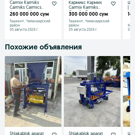
Carmix Karmiks
Кармикс Кармих
Шла
Carmiks Carmics
Carmix Karmiks
| Sh
Кармикс Миксер
Carmiks Carmics
Шл
260 000 000 сум
300 000 000 сум
146
Бетономиксер 1,2
Karmics Karmix 2
апп
Ташкент, Чиланзарский
Ташкент, Чиланзарский
куб
куб
район
район
Кар
05 августа 2026 г.
05 августа 2026 г.
05 а
Похожие объявления
Shlakablok aparat
Shlakablok aparat
Шл