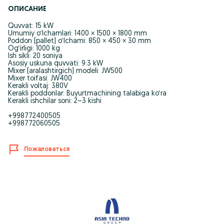
ОПИСАНИЕ
Quvvat: 15 kW
Umumiy o‘lchamlari: 1400 × 1500 × 1800 mm
Poddon (pallet) o‘lchami: 850 × 450 × 30 mm
Og‘irligi: 1000 kg
Ish sikli: 20 soniya
Asosiy uskuna quvvati: 9.3 kW
Mixer (aralashtirgich) modeli: JW500
Mixer toifasi: JW400
Kerakli voltaj: 380V
Kerakli poddonlar: Buyurtmachining talabiga ko‘ra
Kerakli ishchilar soni: 2–3 kishi
+998772400505
+998772060505
Пожаловаться