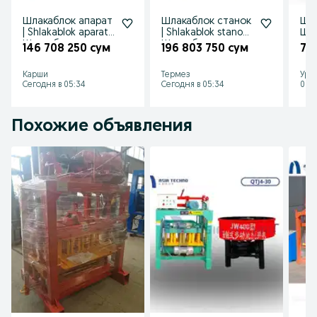
Шлакаблок апарат
Шлакаблок станок
Шла
| Shlakablok aparat |
| Shlakablok stanok |
Шл
Шлакаблок
Шлакаблок апарат
ста
146 708 250 сум
196 803 750 сум
77
аппарат QTJ4-28
QTJ4-25
Shl
QTJ
Карши
Термез
Ург
Сегодня в 05:34
Сегодня в 05:34
09 а
Похожие объявления