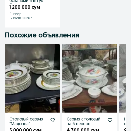
бокалами 6 штук
богемское стекло
1 200 000 сум
Янгиер
17 июля 2026 г.
Похожие объявления
Столовый сервиз
Сервиз столовый
Нов
"Мадонна"
на 6 персон.
сер
тридцать пять
Чехословакия.
пр
5 000 000 сум
4 300 000 сум
95