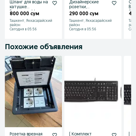
Шланг для воды на
Дизайнерские
Сет
катушке
розетки,
Bre
Brennenstuhl
выключатели
Soli
800 000 сум
290 000 сум
44
(Германия)
Bticino Living Now
Ташкент, Яккасарайский
Ташкент, Яккасарайский
Таш
(Италия)
район
район
рай
Сегодня в 05:56
Сегодня в 05:56
Сего
Похожие объявления
Розетка врезная
( Комплект
| К