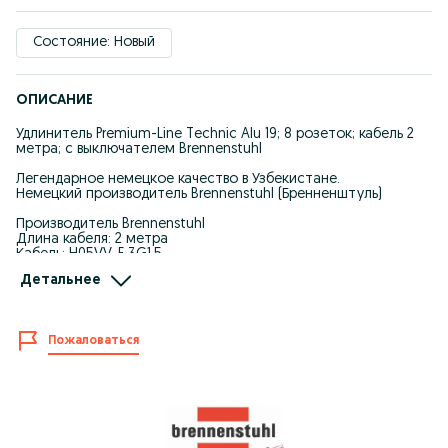
Состояние: Новый
ОПИСАНИЕ
Удлинитель Premium-Line Technic Alu 19; 8 розеток; кабель 2
метра; с выключателем Brennenstuhl
Легендарное немецкое качество в Узбекистане.
Немецкий производитель Brennenstuhl (Бренненштуль)
Производитель Brennenstuhl
Длина кабеля: 2 метра
Кабель: H05VV-F 3G1,5
Длина сетевого фильтра: 48 см
Детальнее
Розетки: 8 штук
Номинальный ток: 16 А
Цвет: алюминий / черный
Выключатель: есть
Пожаловаться
Сетевой фильтр 19 Technic Alu предназначен для
подключения в серверных шкафах, для чего оснащен
специальными направляющими. Крепить блок розеток
можно под любым углом, и друг над другом, благодаря
расположению каждой отдельной розетки под углом 45
градусов. Всего блок насчитывает 8 розеток, каждая из