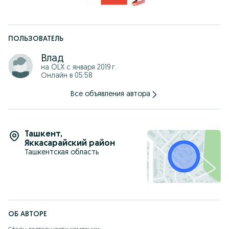
которых заземлена. Устройство оснащено специальным
выключателем, который обесточивает все восемь розеток
одновременно и кабелем длиной 2 метра. Корпус всего
блока выполнен из ударопрочного металла, а корпус
розетки из негорючего пластика.
ПОЛЬЗОВАТЕЛЬ
Оптом и в розницу.
Влад
на OLX с
января 2019 г.
Онлайн в 05:58
Все объявления автора
Ташкент
,
Яккасарайский район
Ташкентская область
ОБ АВТОРЕ