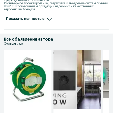
Сферы деятельности компании:

Инженерное проектирование, разработка и внедрение систем “Умный 
Дом” с использованием продукции надёжных и качественных 
европейских брендов. 

Поставка на рынок Узбекистана, таких известных марок как: 

- Schneider Electric (Франция)

- Legrand (Франция)

Показать полностью
- Hager (Германия)

- Finder (Италия)

- Somfy (Италия)

- Nexans (Франция)

- Knipex (Германия)

- Lumines (Польша)

Все объявления автора
- Energizer (США)

- Brennenstuhl (Германия)
Смотреть все