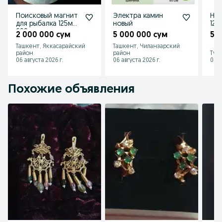
Поисковый магнит
Электра камин
На
для рыбалка 125мм
новый
12в
600кг
2 000 000 сум
5 000 000 сум
50
Ташкент, Яккасарайский
Ташкент, Чиланзарский
район
район
Тур
06 августа 2026 г.
06 августа 2026 г.
06 а
Похожие объявления