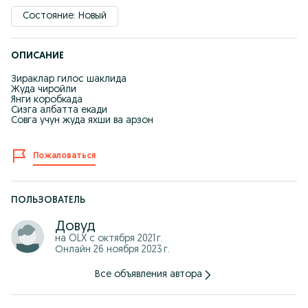
Состояние: Новый
ОПИСАНИЕ
Зираклар гилос шаклида
Жуда чиройли
Янги коробкада
Сизга албатта екади
Совга учун жуда яхши ва арзон
Пожаловаться
ПОЛЬЗОВАТЕЛЬ
Довуд
на OLX с
октября 2021 г.
Онлайн 26 ноября 2023 г.
Все объявления автора