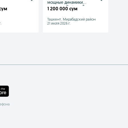
мощные динамики,
1 50
качество Castrum Toys
 сум
1 200 000 сум
Ташкент, Мирабадский район
Ханка
.
21 июля 2026 г.
08 июл
лефона