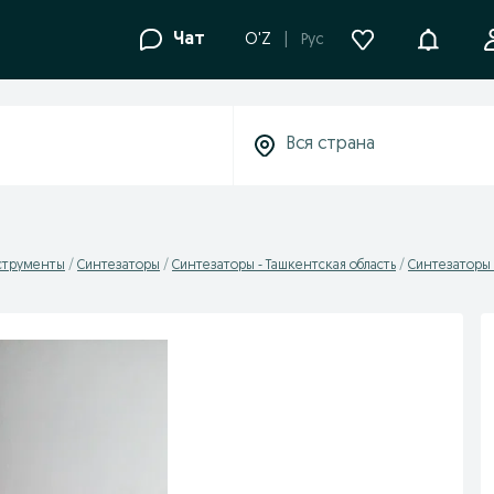
Уведомле
Чат
O'Z
Рус
струменты
Синтезаторы
Синтезаторы - Ташкентская область
Синтезаторы 