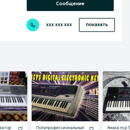
Сообщение
xxx xxx xxx
показать
затор
Полупрофессиональный
Ямаха пср 