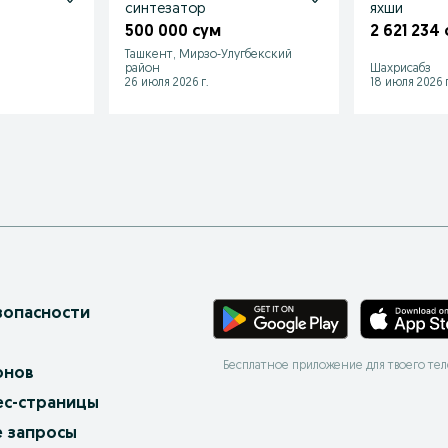
синтезатор
яхши
500 000 сум
2 621 234
Ташкент, Мирзо-Улугбекский
район
Шахрисабз
26 июля 2026 г.
18 июля 2026 г
зопасности
Бесплатное приложение для твоего те
онов
ес-страницы
 запросы