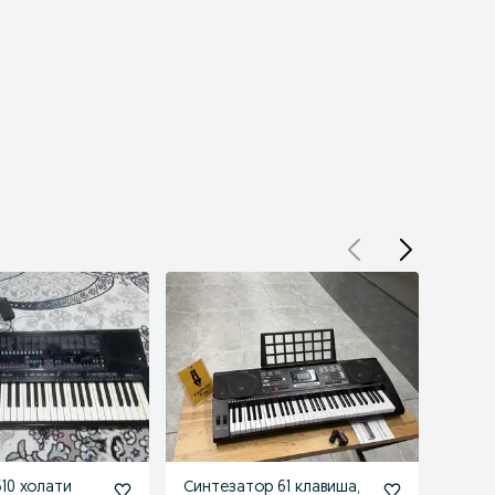
510 холати
Синтезатор 61 клавиша,
Yamah