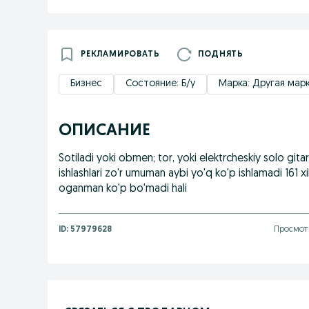
РЕКЛАМИРОВАТЬ
ПОДНЯТЬ
Бизнес
Состояние: Б/у
Марка: Другая мар
ОПИСАНИЕ
Sotiladi yoki obmen; tor, yoki elektrcheskiy solo git
ishlashlari zo'r umuman aybi yo'q ko'p ishlamadi 161 x
oganman ko'p bo'madi hali
ID:
57979628
Просмот