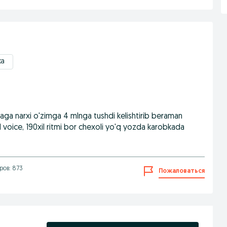
ка
araga narxi o'zimga 4 mlnga tushdi kelishtirib beraman
il voice, 190xil ritmi bor chexoli yo'q yozda karobkada
ров: 873
Пожаловаться