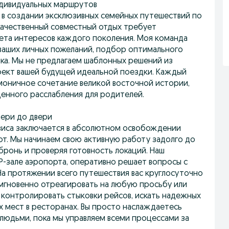
ндивидуальных маршрутов
в создании эксклюзивных семейных путешествий по
 качественный совместный отдых требует
ета интересов каждого поколения. Моя команда
 ваших личных пожеланий, подбор оптимального
ка. Мы не предлагаем шаблонных решений из
оект вашей будущей идеальной поездки. Каждый
оничное сочетание великой восточной истории,
ценного расслабления для родителей.
ери до двери
виса заключается в абсолютном освобождении
от. Мы начинаем свою активную работу задолго до
бронь и проверяя готовность локаций. Наш
IP-зале аэропорта, оперативно решает вопросы с
На протяжении всего путешествия вас круглосуточно
мгновенно отреагировать на любую просьбу или
 контролировать стыковки рейсов, искать надежных
х мест в ресторанах. Вы просто наслаждаетесь
юдьми, пока мы управляем всеми процессами за