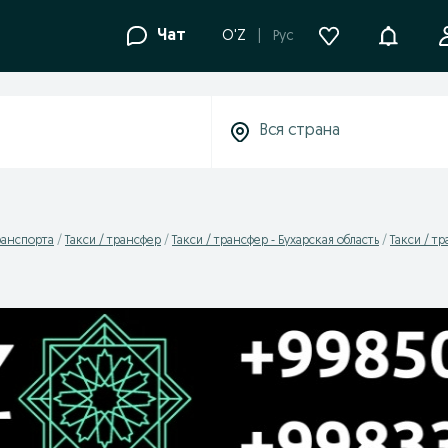
Уведомле
Чат
O'Z
Рус
ранспорта
Такси / трансфер
Такси / трансфер - Бухарская область
Такси / тр