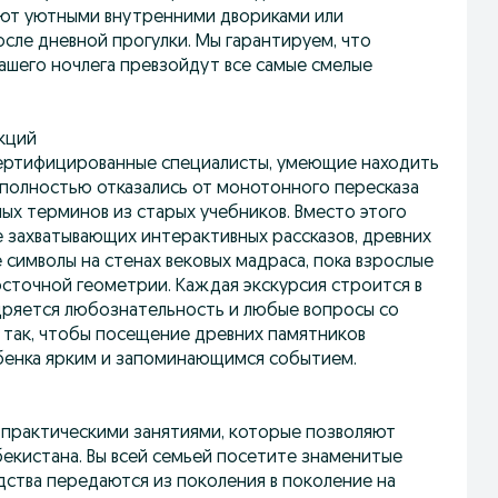
ают уютными внутренними двориками или
сле дневной прогулки. Мы гарантируем, что
вашего ночлега превзойдут все самые смелые
кций
ертифицированные специалисты, умеющие находить
 полностью отказались от монотонного пересказа
ых терминов из старых учебников. Вместо этого
е захватывающих интерактивных рассказов, древних
 символы на стенах вековых мадраса, пока взрослые
осточной геометрии. Каждая экскурсия строится в
щряется любознательность и любые вопросы со
 так, чтобы посещение древних памятников
ебенка ярким и запоминающимся событием.
 практическими занятиями, которые позволяют
бекистана. Вы всей семьей посетите знаменитые
дства передаются из поколения в поколение на