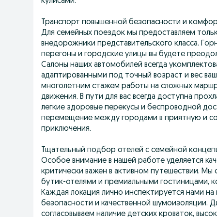
кулисами.
Транспорт повышенной безопасности и комфо
Для семейных поездок мы предоставляем тольк
внедорожники представительского класса. Го
перегоны и городские улицы вы будете преодо
Салоны наших автомобилей всегда укомплекто
адаптированными под точный возраст и вес ва
многолетним стажем работы на сложных маршр
движения. В пути для вас всегда доступна прох
легкие здоровые перекусы и беспроводной до
перемещение между городами в приятную и с
приключения.
Тщательный подбор отелей с семейной концеп
Особое внимание в нашей работе уделяется ка
критически важен в активном путешествии. Мы
бутик-отелями и премиальными гостиницами, 
Каждая локация лично инспектируется нами на
безопасности и качественной шумоизоляции. Д
согласовываем наличие детских кроваток, высо