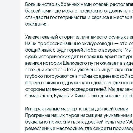
Большинство выбранных нами отелей располаг
бассейнами, где можно прекрасно отдохнуть по
стандарты гостеприимства и сервиса в местах 
ожидания.
Увлекательный сторителлинг вместо скучных ле
Наши профессиональные экскурсоводы — это с
общий язык с аудиторией любого возраста. Мы
сухих исторических дат и сложных архитектурн
великая история Шелкового пути оживает в вид
легенд и квестов. Дети увлеченно ищут скрытые
глубоко погружаются в тайны средневековой в
формате живого, дружеского диалога, где поо
стороны маленьких исследователей. Мы делаем
Самарканда, Бухары и Хивы стало для вашего р
Интерактивные мастер-классы для всей семьи
Программа наших туров насыщена уникальными
буквально прикоснуться к древней культуре Уз
ремесленные мастерские, где секреты произво