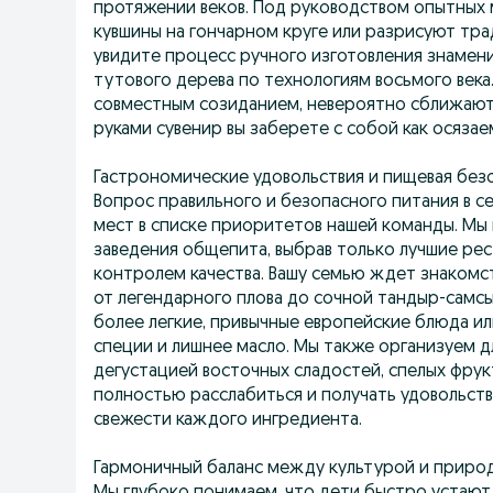
протяжении веков. Под руководством опытных 
кувшины на гончарном круге или разрисуют тр
увидите процесс ручного изготовления знамен
тутового дерева по технологиям восьмого века
совместным созиданием, невероятно сближают
руками сувенир вы заберете с собой как осяза
Гастрономические удовольствия и пищевая без
Вопрос правильного и безопасного питания в с
мест в списке приоритетов нашей команды. Мы
заведения общепита, выбрав только лучшие ре
контролем качества. Вашу семью ждет знакомс
от легендарного плова до сочной тандыр-самсы
более легкие, привычные европейские блюда и
специи и лишнее масло. Мы также организуем дл
дегустацией восточных сладостей, спелых фрук
полностью расслабиться и получать удовольств
свежести каждого ингредиента.
Гармоничный баланс между культурой и приро