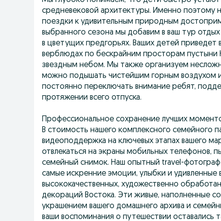
Мы глубоко понимаем, что дети быстро устают
средневековой архитектуры. Именно поэтому 
поездки к удивительным природным достоприм
выбранного сезона мы добавим в ваш тур отдых
в цветущих предгорьях. Ваших детей приведет 
верблюдах по бескрайним просторам пустыни К
звездным небом. Мы также организуем несложн
можно подышать чистейшим горным воздухом и
постоянно переключать внимание ребят, подде
протяжении всего отпуска.
Профессиональное сохранение лучших момент
В стоимость нашего комплексного семейного п
видеоподдержка на ключевых этапах вашего ма
отвлекаться на экраны мобильных телефонов, п
семейный снимок. Наш опытный travel-фотогра
самые искренние эмоции, улыбки и удивленные 
высококачественных, художественно обработа
декораций Востока. Эти живые, наполненные с
украшением вашего домашнего архива и семейн
ваши воспоминания о путешествии оставались 