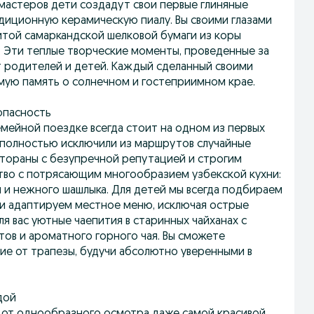
мастеров дети создадут свои первые глиняные
адиционную керамическую пиалу. Вы своими глазами
итой самаркандской шелковой бумаги из коры
. Эти теплые творческие моменты, проведенные за
 родителей и детей. Каждый сделанный своими
емую память о солнечном и гостеприимном крае.
опасность
емейной поездке всегда стоит на одном из первых
 полностью исключили из маршрутов случайные
стораны с безупречной репутацией и строгим
тво с потрясающим многообразием узбекской кухни:
 и нежного шашлыка. Для детей мы всегда подбираем
ли адаптируем местное меню, исключая острые
я вас уютные чаепития в старинных чайханах с
тов и ароматного горного чая. Вы сможете
ие от трапезы, будучи абсолютно уверенными в
дой