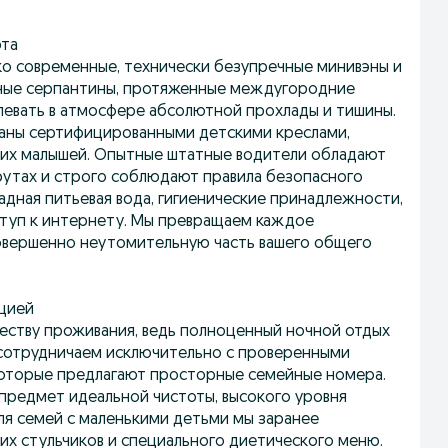
рта
о современные, технически безупречные минивэны и
рные серпантины, протяженные междугородние
левать в атмосфере абсолютной прохлады и тишины.
ваны сертифицированными детскими креслами,
ших малышей. Опытные штатные водители обладают
утах и строго соблюдают правила безопасного
ладная питьевая вода, гигиенические принадлежности,
ступ к интернету. Мы превращаем каждое
овершенно неутомительную часть вашего общего
цией
честву проживания, ведь полноценный ночной отдых
 сотрудничаем исключительно с проверенными
которые предлагают просторные семейные номера.
 предмет идеальной чистоты, высокого уровня
ля семей с маленькими детьми мы заранее
ких стульчиков и специального диетического меню.