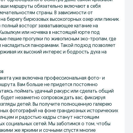
 от однообразного осмотра даже самой красивой
наши маршруты обязательно включают в себя
ечательностям страны. В зависимости от
 на берегу бирюзовых высокогорных озер или пикник
в полный восторг захватывающее катание на
ызылкум или ночевка в настоящей юрте под
ые пешие прогулки по живописным эко-тропам, где
 насладиться панорамами. Такой подход позволяет
рживая их высокий интерес и бодрость духа на
ов
акета уже включена профессиональная фото- и
ршрута. Вам больше не придется постоянно
ытаясь поймать удачный ракурс или сделать общий
ф будет незаметно сопровождать вас, фиксируя
взгляды детей. Вы получите полноценную галерею
нных фотографий на фоне грандиозных исторических
олнцем и радостью кадры станут настоящим
ых социальных сетей. Мы заботимся о том, чтобы
такими же яркими и сочными спустя многие