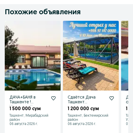
Похожие объявления
ДАЧА+БАНЯ в
Сдаётся Дача
Дач
Ташкенте !
Ташкент
оил
Идеально Чисто
посуточно
учу
1 500 000 сум
1 200 000 сум
1 
Комфортно Уютно
Ташкент, Мирабадский
Ташкент, Бектемирский
Таш
! ПОКИЗА жойи
район
район
Улу
06 августа 2026 г.
06 августа 2026 г.
07 а