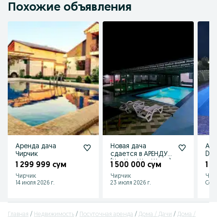
Похожие объявления
Аренда дача
Новая дача
Аре
Чирчик
сдается в АРЕНДУ
Dac
(ЧирЧик ШарШара)
1 299 999 сум
1 500 000 сум
1 
Чирчик
Чирчик
Чир
14 июля 2026 г.
23 июля 2026 г.
Сего
Главная
Недвижимость
Посуточная аренда
Дома / Дачи
Дома /