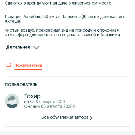
Сдаются в аренду уютная дача в живописном месте
Локация: Азадбаш, 50 км от Ташкента(10 км не доезжая до
Акташа)
Чистый воздух, прекрасный вид на природу и спокойная
атмосфера для идеального отдыха с семьёй и близкими.
На территории находится: 3 комфортные спальные комнаты,
Детальнее
3 санузла внутри дома, Большой чистый бассейн 5×11 с
фильтром. Вместимость до 10 человек
Отличный вариант для больших семейных компаний и
Пожаловаться
спокойного отдыха.
Чисто, аккуратно и уютно. Только для семейных пар и
порядочного коллектива
ПОЛЬЗОВАТЕЛЬ
В выходные дни цена договорная.
Тохир
Подробности по телефонам:
на OLX с
марта 2014 г.
Онлайн 05 августа 2026 г.
93 385 01 10
900107727
Все объявления автора