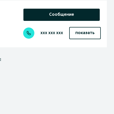
Сообщение
xxx xxx xxx
показать
е