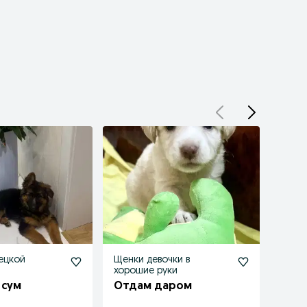
ецкой
Щенки девочки в
Собак
хорошие руки
Отд
 сум
Отдам даром
Ташке