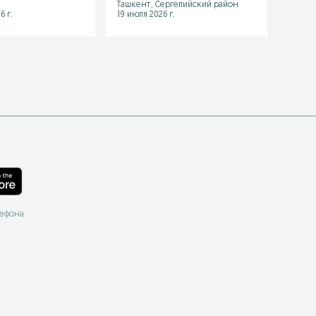
Ташкент, Сергелийский район
район
6 г.
19 июля 2026 г.
05 авгу
лефона