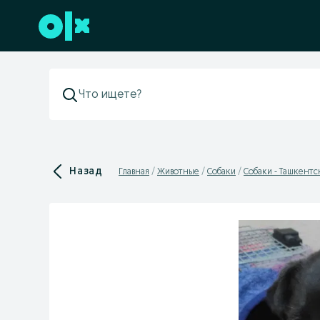
Перейти к нижнему колонтитулу
Назад
Главная
Животные
Собаки
Собаки - Ташкентс