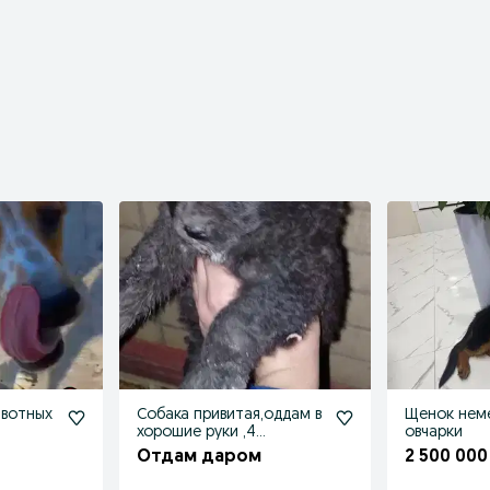
ивотных
Собака привитая,оддам в
Щенок нем
хорошие руки ,4
овчарки
мясяца,девочка,
Отдам даром
2 500 000