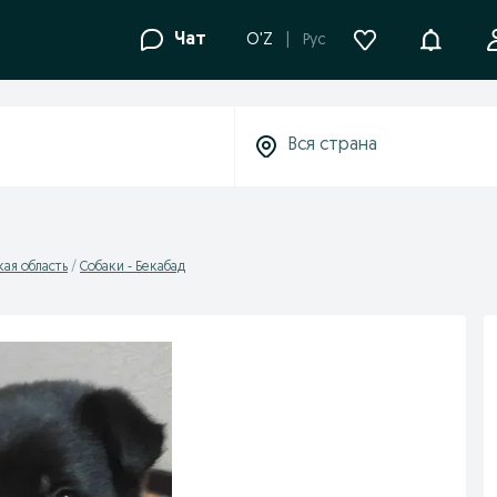
Уведомле
Чат
O'Z
Рус
кая область
Собаки - Бекабад