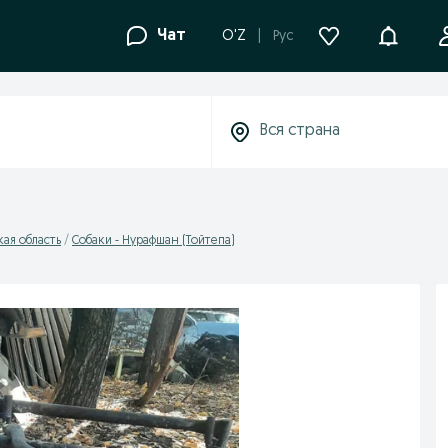
Уведомле
Чат
O'Z
Рус
кая область
Собаки - Нурафшан (Тойтепа)