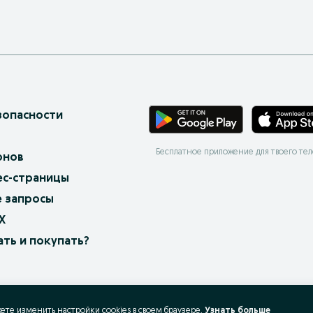
зопасности
Бесплатное приложение для твоего те
онов
ес-страницы
 запросы
X
ать и покупать?
жете изменить настройки cookies в своeм браузере.
Узнать больше