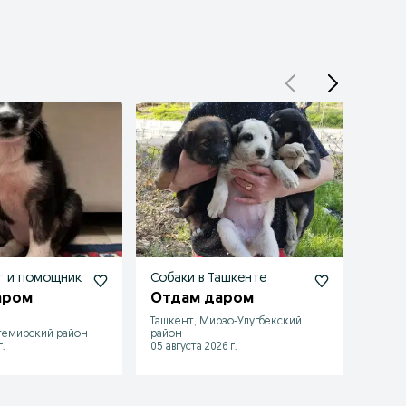
г и помощник
Собаки в Ташкенте
Симп
аром
Отдам даром
Отд
Ташкент, Мирзо-Улугбекский
темирский район
район
Ташке
.
05 августа 2026 г.
29 июл