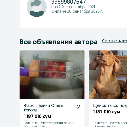
998998076471
на OLX с
сентября 2021 г.
Онлайн 28 сентября 2023 г.
Все объявления автора
Смотреть вс
Фары щаднии Опель
Щенок таксы по
Рекорд
1 187 010 сум
1 187 010 сум
Ташкент, Бектемирский район
Ташкент, Бектемирс