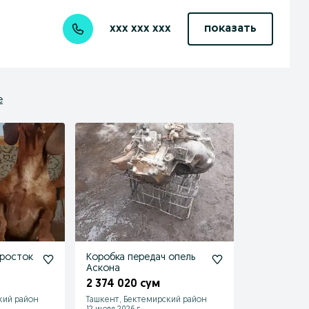
xxx xxx xxx
показать
е
дросток
Коробка передач опель
Аскона
2 374 020 сум
кий район
Ташкент, Бектемирский район