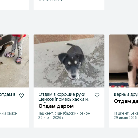
12 июля 2026 г.
отдам в
Отдам в хорошие руки
Верный дру
щенков (помесь хаски и
Отдам д
лабродора
Отдам даром
кий район
Ташкент, Яшнабадский район
Ташкент, Бек
29 июля 2026 г.
29 июля 2026 г