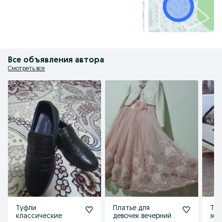
Все объявления автора
Смотреть все
Туфли
Платье для
Тик
классические
девочек вечерний
хол