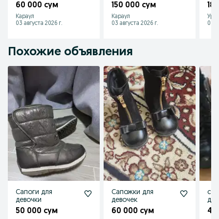
да
60 000 сум
150 000 сум
18
про
Караул
Караул
Ург
03 августа 2026 г.
03 августа 2026 г.
01 а
Похожие объявления
Сапоги для
Сапожки для
сап
девочки
девочек
дев
50 000 сум
60 000 сум
45