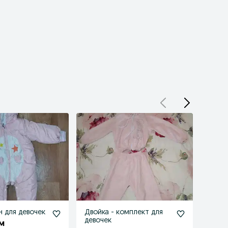
 для девочек
Двойка - комплект для
Рюкза
девочек
учебы
м