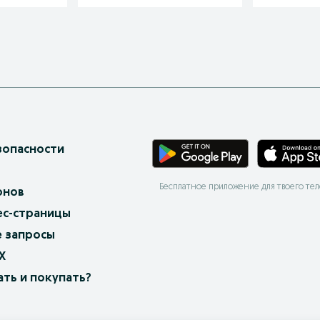
зопасности
Бесплатное приложение для твоего те
онов
ес-страницы
 запросы
X
ать и покупать?