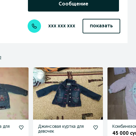
Сообщение
xxx xxx xxx
показать
е
а для
Джинсовая куртка для
Комбинезон
девочек
45 000 су