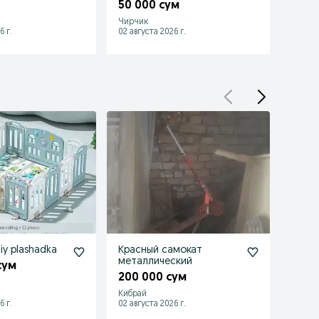
50 000 сум
80 0
Чирчик
Чирчи
6 г.
02 августа 2026 г.
01 авгу
iy plashadka
Красный самокат
Джинс
металлический
мальч
сум
200 000 сум
20 0
Кибрай
Чирчи
6 г.
02 августа 2026 г.
02 авгу