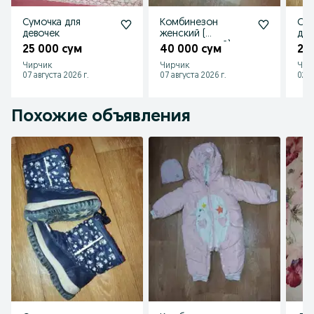
Сумочка для
Комбинезон
Сап
девочек
женский (
дев
подростковый)
25 000 сум
40 000 сум
20
Чирчик
Чирчик
Чир
07 августа 2026 г.
07 августа 2026 г.
02 а
Похожие объявления