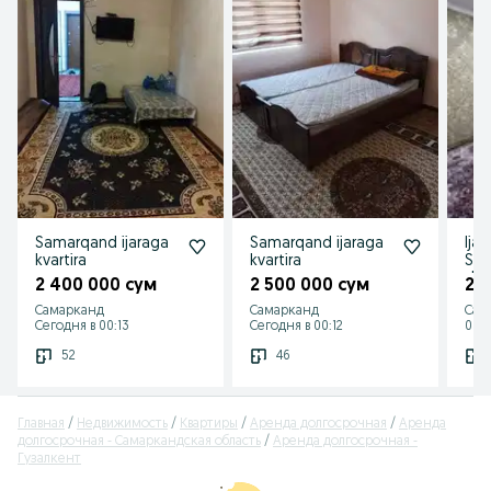
Samarqand ijaraga
Samarqand ijaraga
Ijar
kvartira
kvartira
Sa
sha
2 400 000 сум
2 500 000 сум
2 
cit
Самарканд
Самарканд
Сам
Сегодня в 00:13
Сегодня в 00:12
03 а
52
46
Главная
Недвижимость
Квартиры
Аренда долгосрочная
Аренда
долгосрочная - Самаркандская область
Аренда долгосрочная -
Гузалкент