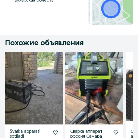
Бухарская область
Похожие объявления
Svarka apparati
Сварка аппарат
Сва
sotiladi
россия Самара
ап