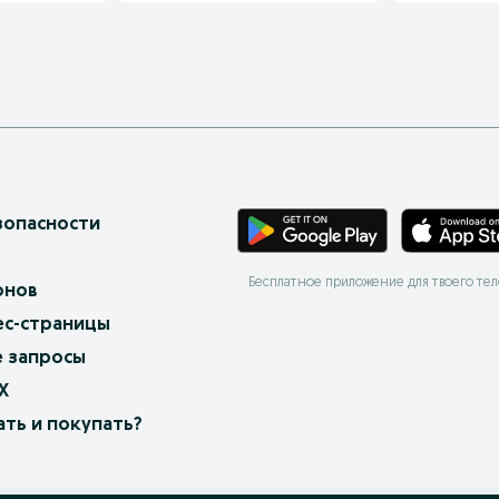
зопасности
Бесплатное приложение для твоего те
онов
ес-страницы
 запросы
X
ать и покупать?