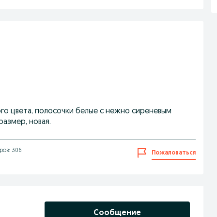
вого цвета, полосочки белые с нежно сиреневым
размер, новая.
ров: 306
Пожаловаться
Сообщение