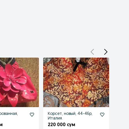
рованная,
Корсет, новый, 44-46р,
Эпил
Италия.
профе
CRON
м
220 000 сум
250 