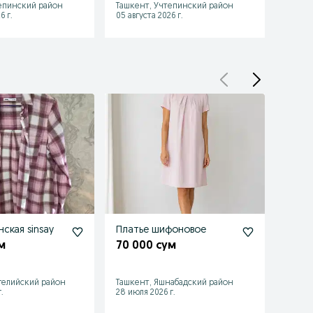
епинский район
Ташкент, Учтепинский район
Ташке
6 г.
05 августа 2026 г.
23 июл
ская sinsay
Платье шифоновое
Плать
цвета
м
70 000 сум
100 
гелийский район
Ташкент, Яшнабадский район
Ташке
.
28 июля 2026 г.
22 июл