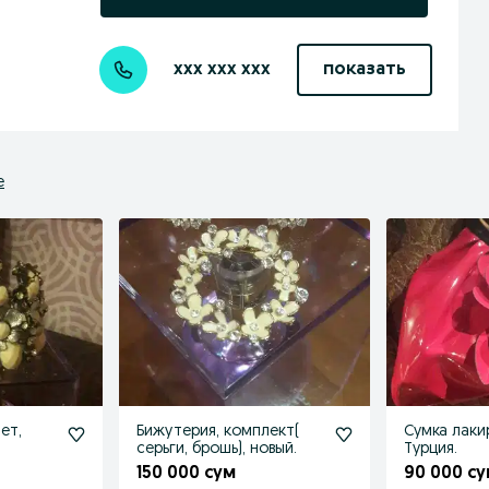
xxx xxx xxx
показать
е
ет,
Бижутерия, комплект(
Сумка лаки
серьги, брошь), новый.
Турция.
150 000 сум
90 000 су