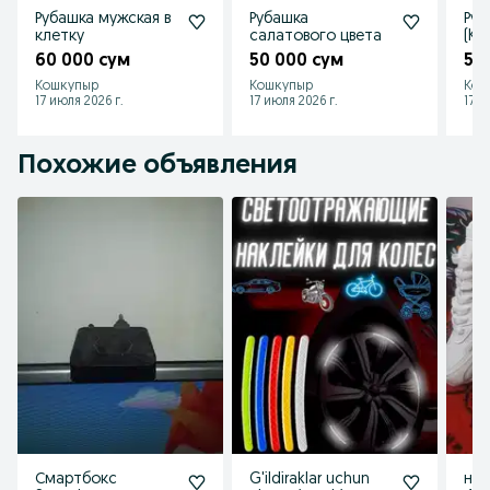
Рубашка мужская в
Рубашка
Руб
клетку
салатового цвета
(Kig
60 000 сум
50 000 сум
50
Кошкупыр
Кошкупыр
Кош
17 июля 2026 г.
17 июля 2026 г.
17 и
Похожие объявления
Смартбокс
G'ildiraklar uchun
нике 