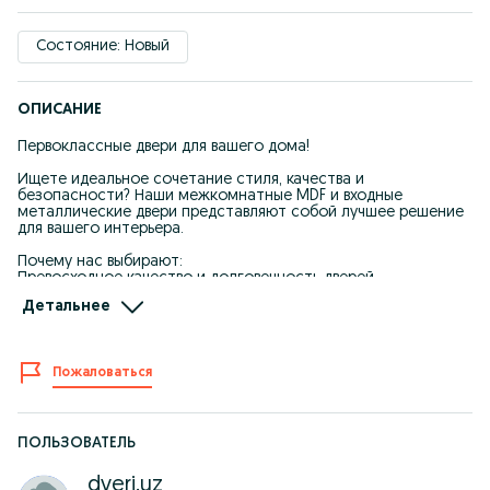
Состояние: Новый
ОПИСАНИЕ
Первоклассные двери для вашего дома!
Ищете идеальное сочетание стиля, качества и
безопасности? Наши межкомнатные MDF и входные
металлические двери представляют собой лучшее решение
для вашего интерьера.
Почему нас выбирают:
Превосходное качество и долговечность дверей
Богатый выбор дизайнов и конфигураций, чтобы
Детальнее
удовлетворить ваши требования
Гарантированная защита вашего дома и комфорт вашей
семьи
Пожаловаться
Межкомнатные MDF двери:
Современные и элегантные дизайны, подходящие для любого
интерьера
Легкие в установке и легко поддаются индивидуальной
настройке
ПОЛЬЗОВАТЕЛЬ
Создайте уют и стиль в каждой комнате вашего дома
dveri.uz