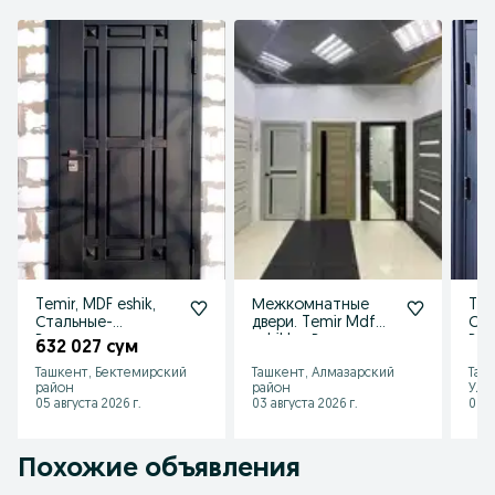
Temir, MDF eshik,
Межкомнатные
Tem
Стальные-
двери. Temir Mdf
Ста
Входные-
eshiklar. Входные
Вхо
632 027 сум
Железные двери
Металлические
Ме
Ташкент, Бектемирский
Ташкент, Алмазарский
Таш
УСТАНОВКА
двери.
Жел
район
район
Улу
05 августа 2026 г.
03 августа 2026 г.
03 а
Похожие объявления