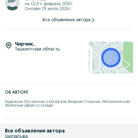
Входные металлические двери:
на OLX с
февраля 2019 г.
Прочные и надежные, обеспечивающие защиту от внешних
Онлайн 29 июля 2026 г.
угроз
Современные дизайны, добавляющие элегантности и стиля
вашему фасаду
Все объявления автора
Устойчивые к погодным условиям, гарантирующие
долговечность и надежность
Лучшие цены и профессиональная установка ждут вас!
Чирчик
,
Не упустите возможность обновить ваш дом с нашими
Ташкентская область
высококачественными дверями. Свяжитесь с нами сегодня и
сделайте первый шаг к созданию идеального интерьера!
ОБ АВТОРЕ
Надежные Российские и Китайские Входные Стальные, Металлические, 
Железные Двери со склада!
Все объявления автора
Смотреть все