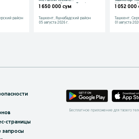
вери.
железные Россия Temir
Железная В
1 650 000 сум
1 052 000
eshik optom
Склад!
урский район
Ташкент, Яшнабадский район
Ташкент, Сер
05 августа 2026 г.
01 августа 2026
зопасности
Бесплатное приложение для твоего те
онов
ес-страницы
 запросы