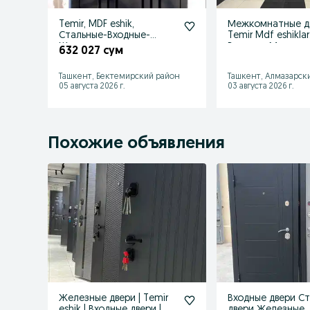
Temir, MDF eshik,
Межкомнатные д
Стальные-Входные-
Temir Mdf eshiklar
Железные двери
Входные Металли
632 027 сум
УСТАНОВКА
двери.
Ташкент, Бектемирский район
Ташкент, Алмазарск
05 августа 2026 г.
03 августа 2026 г.
Похожие объявления
Железные двери | Temir
Входные двери С
eshik | Входные двери |
двери Железные