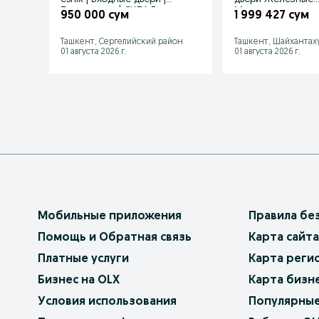
Темир эшик | СКЛАД
Металлические д
950 000 сум
1 999 427 сум
Temir eshik
Ташкент, Сергелийский район
Ташкент, Шайхантах
01 августа 2026 г.
01 августа 2026 г.
Мобильные приложения
Правила бе
Помощь и Обратная связь
Карта сайта
Платные услуги
Карта реги
Бизнес на OLX
Карта бизн
Условия использования
Популярные