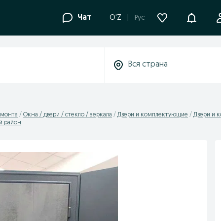
Уведомле
Чат
O'Z
Рус
емонта
Окна / двери / стеклo / зеркала
Двери и комплектующие
Двери и 
й район