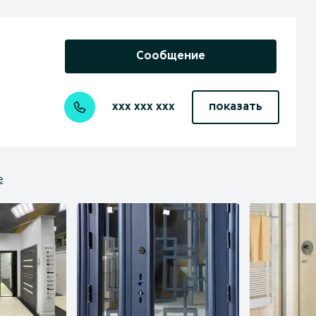
Сообщение
xxx xxx xxx
показать
е