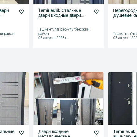
вери.
Temir eshik Стальные
Перегородк
.
двери Входные двери
Душевые к
ческие
Металлические
Душевая ка
Железные двери
раздвижны
Ташкент, Мирзо-Улугбекский
ий район
район
Ташкент, Учт
03 августа 2026 г.
03 августа 202
тальные
Двери входные
Temir eshik
металлические
эшиклар Те