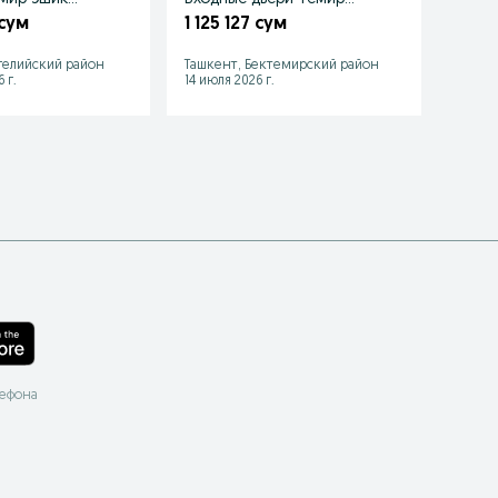
ходная дверь
эшик железные двери
Temir
 сум
1 125 127 сум
1 00
Межк
гелийский район
Ташкент, Бектемирский район
Ташке
 г.
14 июля 2026 г.
29 июл
лефона