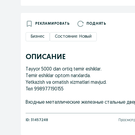
РЕКЛАМИРОВАТЬ
ПОДНЯТЬ
Бизнес
Состояние: Новый
ОПИСАНИЕ
Tayyor 5000 dan ortiq temir eshiklar.
Temir eshiklar optom narxlarda.
Yetkazish va ornatish xizmatlari mavjud.
Тел 998977190155
Входные металлические железные стальные двер
ID:
31457248
Просмотро