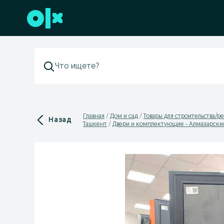
Перейти к нижнему колонтитулу
Главная
Дом и сад
Товары для строительства/р
Назад
Ташкент
Двери и комплектующие - Алмазарски