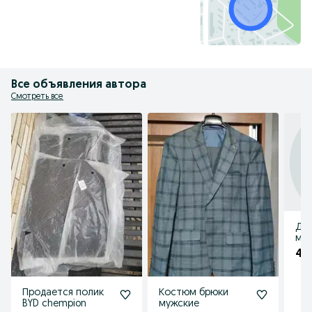
Все объявления автора
Смотреть все
Де
маш
40
Продается полик
Костюм брюки
BYD chempion
мужские