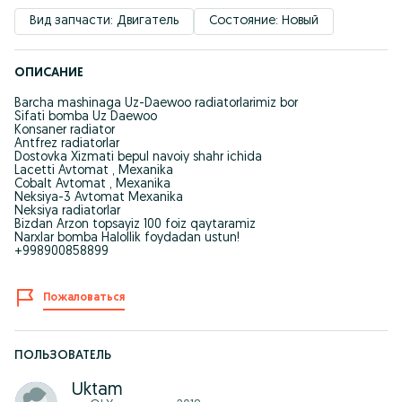
Вид запчасти: Двигатель
Состояние: Новый
ОПИСАНИЕ
Barcha mashinaga Uz-Daewoo radiatorlarimiz bor
Sifati bomba Uz Daewoo
Konsaner radiator
Antfrez radiatorlar
Dostovka Xizmati bepul navoiy shahr ichida
Lacetti Avtomat , Mexanika
Cobalt Avtomat , Mexanika
Neksiya-3 Avtomat Mexanika
Neksiya radiatorlar
Bizdan Arzon topsayiz 100 foiz qaytaramiz
Narxlar bomba Halollik foydadan ustun!
+998900858899
Пожаловаться
ПОЛЬЗОВАТЕЛЬ
Uktam