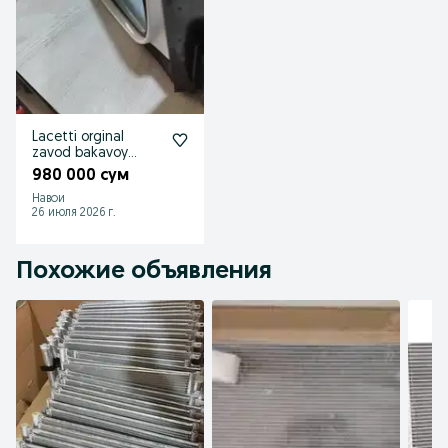
Lacetti orginal
zavod bakavoy
oyna
980 000 сум
Навои
26 июля 2026 г.
Похожие объявления