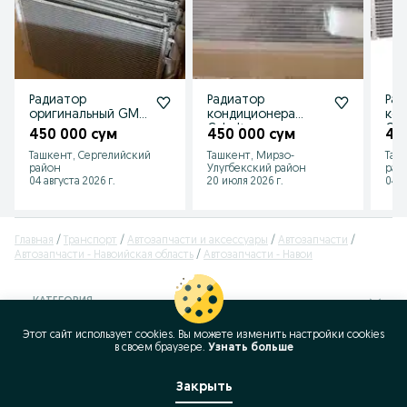
Радиатор
Радиатор
Рад
оригинальный GM,
кондиционера
ко
кондиционер и
Cobalt
Cob
450 000 сум
450 000 сум
40
антифриз
Ташкент, Сергелийский
Ташкент, Мирзо-
Таш
район
Улугбекский район
рай
04 августа 2026 г.
20 июля 2026 г.
04 а
Главная
Транспорт
Автозапчасти и аксессуары
Автозапчасти
Автозапчасти - Навоийская область
Автозапчасти - Навои
КАТЕГОРИЯ
Этот сайт использует cookies. Вы можете изменить настройки cookies
ID:
64868256
в своeм браузере.
Узнать больше
Просмотров: 141
Закрыть
Позвонить / SMS
Сообщение