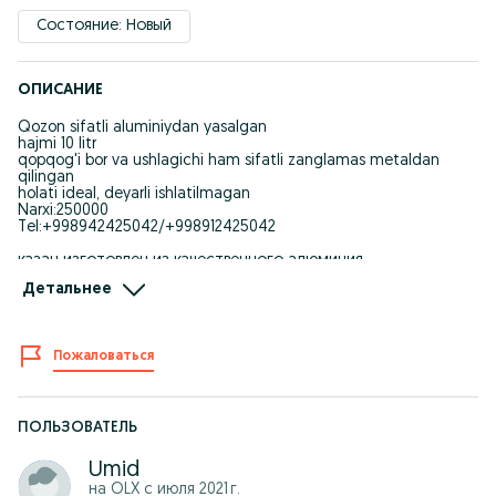
Состояние: Новый
ОПИСАНИЕ
Qozon sifatli aluminiydan yasalgan
hajmi 10 litr
qopqog'i bor va ushlagichi ham sifatli zanglamas metaldan
qilingan
holati ideal, deyarli ishlatilmagan
Narxi:250000
Tel:+998942425042/+998912425042
казан изготовлен из качественного алюминия
объем 10 литров
Детальнее
у него есть крышка и ручка тоже из качественного
нержавеющего металла
идеальное состояние, почти не использовался
Цена: 250000
Пожаловаться
Телефон: +998942425042/+998912425042
ПОЛЬЗОВАТЕЛЬ
Umid
на OLX с
июля 2021 г.