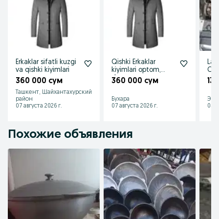
Erkaklar sifatli kuzgi
Qishki Erkaklar
Lacett
va qishki kiyimlari
kiyimlari optom,
Che
dona
360 000 сум
360 000 сум
131
Ташкент, Шайхантахурский
район
Бухара
Эша
07 августа 2026 г.
07 августа 2026 г.
05 а
Похожие объявления