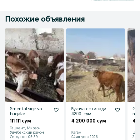
Похожие объявления
Smental sigir va
Букача сотилади
Gun
buqalar
4200. сум
nar
111 111 сум
4 200 000 сум
4 
Ташкент, Мирзо-
Улугбекский район
Каган
Шаф
Сегодня в 06:59
04 августа 2026 г.
23 и