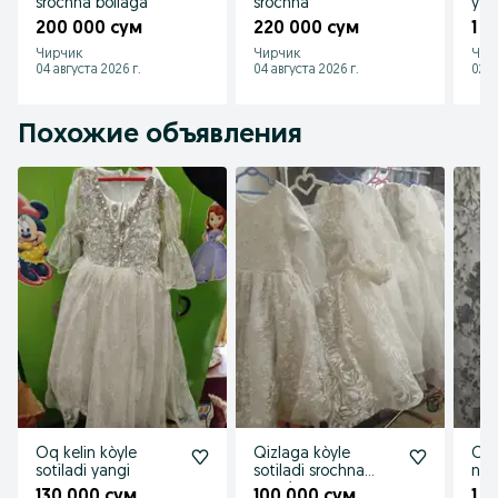
srochna bollaga
srochna
yan
200 000 сум
220 000 сум
1 
Чирчик
Чирчик
Чир
04 августа 2026 г.
04 августа 2026 г.
02 а
Похожие объявления
Oq kelin kòyle
Qizlaga kòyle
Oq 
sotiladi yangi
sotiladi srochna
narx
yangi
130 000 сум
100 000 сум
1 