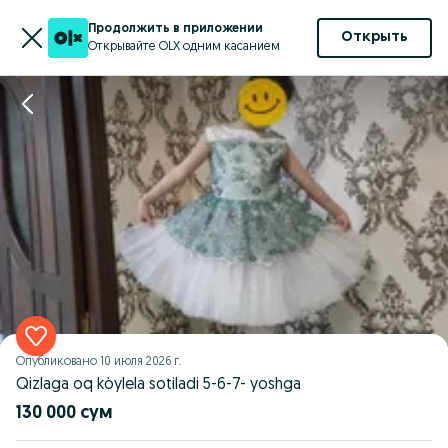
Продолжить в приложении
Открыть
Открывайте OLX одним касанием
Опубликовано
10 июля 2026 г.
Qizlaga oq kòylela sotiladi 5-6-7- yoshga
130 000 сум