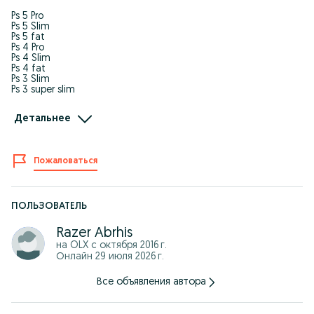
Ps 5 Pro
Ps 5 Slim
Ps 5 fat
Ps 4 Pro
Ps 4 Slim
Ps 4 fat
Ps 3 Slim
Ps 3 super slim
Playstationga TOP istalgan turdagi o'yiningizni uzb bo'ylab eng
Детальнее
arzon narxda yozib beramiz
Sifat va garantiya 100%
Biz bilan ishingiz tez va oson bittadi qoshimcha malumot uchun
Tel qilila ili sms yozila
Пожаловаться
Malika Bozor A2 Dokon
ПОЛЬЗОВАТЕЛЬ
Razer Abrhis
на OLX с
октября 2016 г.
Онлайн 29 июля 2026 г.
Все объявления автора