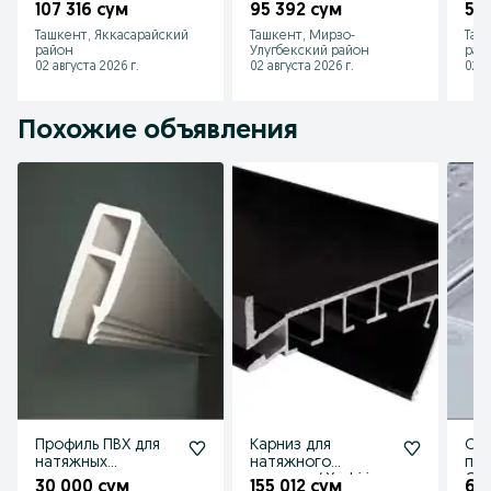
встраиваемый с
подсветка 120
точ
107 316 сум
95 392 сум
59
подсветкой parda
diods/m lenta
Hei
Ташкент, Яккасарайский
Ташкент, Мирзо-
Таш
karnizi
yoritgichli.
uch
район
Улугбекский район
рай
02 августа 2026 г.
02 августа 2026 г.
02 а
Похожие объявления
Профиль ПВХ для
Карниз для
Све
натяжных
натяжного
пр
потолков
потолка / Yashirin
Gip
30 000 сум
155 012 сум
64