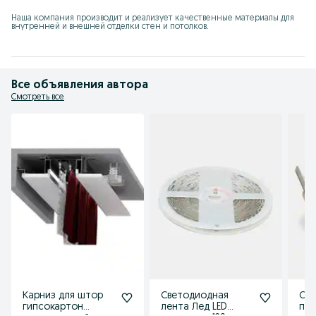
Наша компания производит и реализует качественные материалы для 
внутренней и внешней отделки стен и потолков.
Все объявления автора
Смотреть все
Карниз для штор
Светодиодная
Све
гипсокартон
лента Лед LED
пот