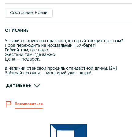
Состояние: Новый
ОПИСАНИЕ
Устали от хрупкого пластика, который трещит по швам?
Пора переходить на нормальный ПВХ-багет!
​Гибкий там, где надо.
​Жесткий там, где важно.
​Цена — подарок.
​В наличии стеновой профиль стандартной длины. (2м)
Забирай сегодня — монтируй уже завтра!
В наличии различные варианты светодиодных лент, точечные
Детальнее
светильники, магнитное трековое освещение, профиля
потолочные в ассортименте - для натяжного потолка и
гипсокартона. Фирменный магазин, Не дилер, все в наличии,
прямая поставка от завода.
Пожаловаться
Оптом и в розницу!
Форма оплаты любая: наличными, терминал, узум пэй, клик,
перечислением.
Chok joylaridan yorilib ketadigan mo‘rt plastikdan
charchadingizmi? Sifatli PVX profilga o‘tish vaqti keldi!