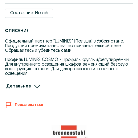
Состояние: Новый
ОПИСАНИЕ
Официальный партнер "LUMINES" (Польша) в Узбекистане.
Продукция премиум качества, по привлекательной цене.
Обращайтесь и убедитесь сами.
Профиль LUMINES COSMO - Профиль круглый/регулируемый.
Для внутреннего освещения шкафов, заменяющий базовую
конструкцию штанги. Для декоративного и точечного
освещения.
Длина: 2.02м Стоимость за планку ! (не за метр)
Детальнее
Ширина светодиодной ленты:
до 12 мм
Пожаловаться
Варианты цвета:
- сырой,
- серебряный анодированный,
- черный анодированный,
- inox анодированный,
- белый лакированный (RAL9016)