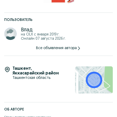
Экраны
Заглушки
Крепления
Петли
Подвесы
Выключатели
ПОЛЬЗОВАТЕЛЬ
Большой ассортимент профилей.
Обращайтесь, мы всегда будем Вам рады !
Влад
на OLX с
января 2019 г.
Онлайн 07 августа 2026 г.
Все объявления автора
Ташкент
,
Яккасарайский район
Ташкентская область
ОБ АВТОРЕ