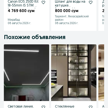
Canon EOS 250D Kit
Шланг для воды на
Ди
18-55mm IS STM —
катушке
роз
В идеале, полный
Brennenstuhl
вык
4 769 600 сум
800 000 сум
29
комплект!
(Германия)
Bti
Ташкент, Яккасарайский
Таш
(Ит
Мирабад
район
рай
08 августа 2026 г.
08 августа 2026 г.
08 а
Похожие объявления
Световая линия,
Стеклянные
Ал