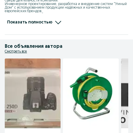
Сферы деятельности компании:

Инженерное проектирование, разработка и внедрение систем “Умный 
Дом” с использованием продукции надёжных и качественных 
европейских брендов. 

Поставка на рынок Узбекистана, таких известных марок как: 

- Schneider Electric (Франция)

- Legrand (Франция)

Показать полностью
- Hager (Германия)

- Finder (Италия)

- Somfy (Италия)

- Nexans (Франция)

- Knipex (Германия)

- Lumines (Польша)

Все объявления автора
- Energizer (США)

- Brennenstuhl (Германия)
Смотреть все