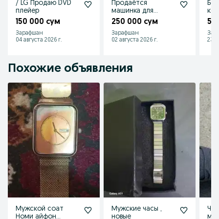
/ LG Продаю DVD
Продаётся
Бес
плейер
машинка для
ко
стрижки волос
мыш
150 000 сум
250 000 сум
55
VGR 696 как новая
Зарафшан
Зарафшан
Зар
брал в 2025г.
04 августа 2026 г.
02 августа 2026 г.
23 и
Похожие объявления
Мужской соат
Мужские часы ,
Час
Номи айфон
новые
му